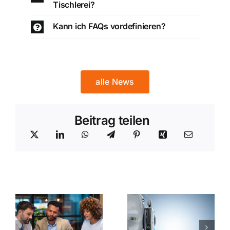
Tischlerei?
Kann ich FAQs vordefinieren?
alle News
Beitrag teilen
KI oder
vice
Mensch –
Telefonserv