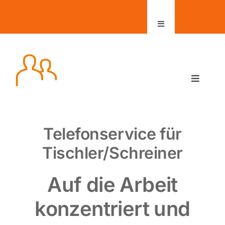
Zum
Inhalt
Toggle
springen
Navigation
Aktuelles
Toggle
Kontakt
Navigat
hotline-manager
Kundenbereich
Telefonservice für
Leistungen und Tarife
Tischler/Schreiner
office-manager
Auf die Arbeit
konzentriert und
Jobs