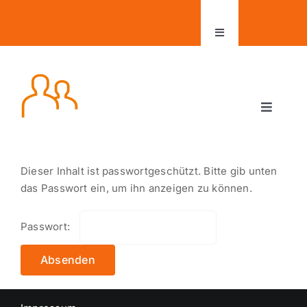
Zum
Inhalt
Toggle
springen
Navigation
Aktuelles
Toggle
Kontakt
Navigat
hotline-manager
Kundenbereich
Dieser Inhalt ist passwortgeschützt. Bitte gib unten
Leistungen und Tarife
das Passwort ein, um ihn anzeigen zu können.
Passwort:
office-manager
Jobs