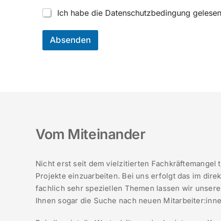
C
C
Ich habe die Datenschutzbedingung gelesen
h
h
e
e
c
c
Absenden
k
k
b
b
o
o
x
x
E
D
-
S
M
G
a
V
i
O
l
Vom Miteinander
K
-
F
A
*
d
*
Nicht erst seit dem vielzitierten Fachkräftemangel 
r
e
Projekte einzuarbeiten. Bei uns erfolgt das im dir
s
fachlich sehr speziellen Themen lassen wir unsere
s
Ihnen sogar die Suche nach neuen Mitarbeiter:inn
e