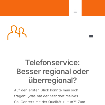
Zum
Inhalt
Toggle
springen
Navigation
Aktuelles
Toggle
Kontakt
Navigat
hotline-manager
Kundenbereich
Telefonservice:
Leistungen und Tarife
Besser regional oder
überregional?
office-manager
Auf den ersten Blick könnte man sich
Jobs
fragen: „Was hat der Standort meines
CallCenters mit der Qualität zu tun?“ Zum